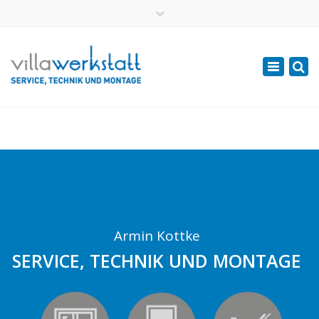
×
Mo – Fr von 7 – 18 Uhr
Toggle
+ 079 335 69 81
navigation
info@villawerkstatt.ch
Armin Kottke
SERVICE, TECHNIK UND MONTAGE